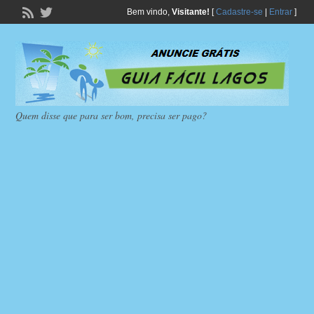
Bem vindo,
Visitante!
[
Cadastre-se
|
Entrar
]
Quem disse que para ser bom, precisa ser pago?