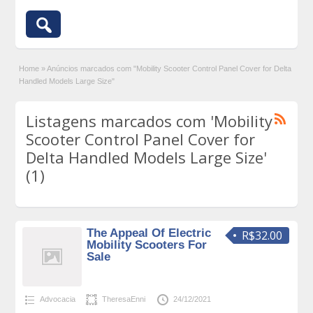
Home
»
Anúncios marcados com "Mobility Scooter Control Panel Cover for Delta
Handled Models Large Size"
Listagens marcados com 'Mobility
Scooter Control Panel Cover for
Delta Handled Models Large Size'
(1)
The Appeal Of Electric
R$32.00
Mobility Scooters For
Sale
Advocacia
TheresaEnni
24/12/2021