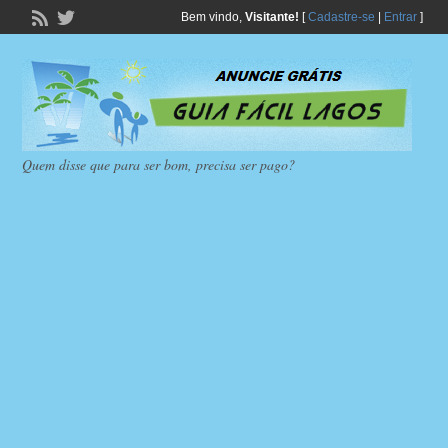
Bem vindo,
Visitante!
[
Cadastre-se
|
Entrar
]
Quem disse que para ser bom, precisa ser pago?