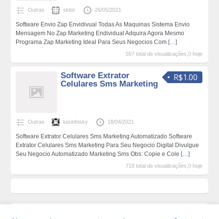
Outras
sktor
26/05/2021
Software Envio Zap Envidivual Todas As Maquinas Sistema Envio
Mensagem No Zap Marketing Endividual Adquira Agora Mesmo
Programa Zap Marketing Ideal Para Seus Negocios Com
[…]
557 total de visualizações,0 hoje
Software Extrator
R$1.00
Celulares Sms Marketing
Outras
luizinfosky
18/04/2021
Software Extrator Celulares Sms Marketing Automatizado Software
Extrator Celulares Sms Marketing Para Seu Negocio Digital Divulgue
Seu Negocio Automatizado Marketing Sms Obs: Copie e Cole
[…]
718 total de visualizações,0 hoje