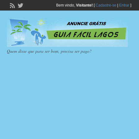
Bem vindo,
Visitante!
[
Cadastre-se
|
Entrar
]
Quem disse que para ser bom, precisa ser pago?