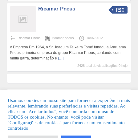
Ricamar Pneus
R$0
Ricamar Pneus
ricamar pneus
10/07/2012
A Empresa Em 1964, o Sr. Joaquim Teixeira Tomé fundou a Araruama
Pneus, primeira empresa do grupo Ricamar Pneus, contando com
muita garra, determinação e
[…]
2428 total de visualizações,0 hoje
Usamos cookies em nosso site para fornecer a experiência mais
relevante, lembrando suas preferências e visitas repetidas. Ao
clicar em “Aceitar todos”, você concorda com o uso de
TODOS os cookies. No entanto, você pode visitar
"Configurações de cookies" para fornecer um consentimento
© 2026 Guia Fácil Lagos | Guia Comercial Grátis. Todos os direitos
controlado.
reservados.