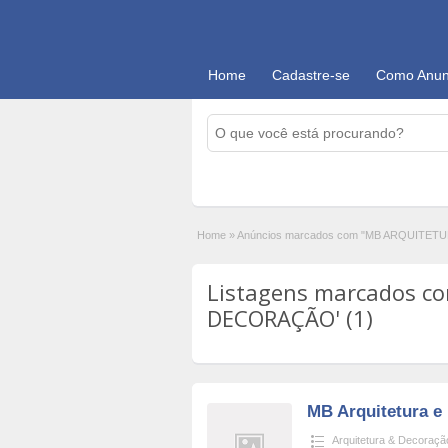
Home
Cadastre-se
Como Anun
Home
»
Anúncios marcados com "MB ARQUITE
Listagens marcados c
DECORAÇÃO' (1)
MB Arquitetura e
Arquitetura & Decoraçã