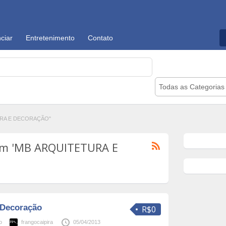
ciar
Entretenimento
Contato
Todas as Categorias
TURA E DECORAÇÃO"
om 'MB ARQUITETURA E
 Decoração
R$0
o
frangocaipira
05/04/2013