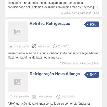
instalação manutenção e higienização de aparelhos de ar
condicionado split estamos loclizados em buzios mas atendemos
[…]
3653 total de visualizações,0 hoje
Refritec Refrigeração
R$0
Refrigeração
jose melo
28/03/2015
fazemos estalaçao de ar condicionador split e conserto em geladeiras
frizzer e maquinas de lavar todas marcas
5988 total de visualizações,0 hoje
Refrigeração Nova Aliança
R$0
Refrigeração
nova alianca
13/10/2012
A Refrigeração Nova Aliança consolidou-se como referência na