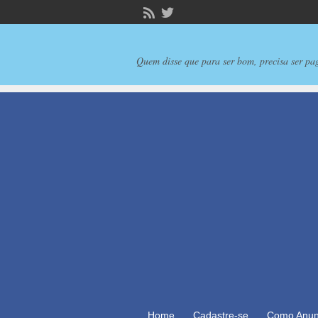
Quem disse que para ser bom, precisa ser pa
Home
Cadastre-se
Como Anun