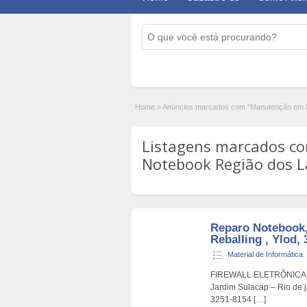
Home
»
Anúncios marcados com "Manutenção em 
Listagens marcados c
Notebook Região dos La
Reparo Notebook,
Reballing , Ylod, 
Material de Informática
,
FIREWALL ELETRÔNICA E 
Jardim Sulacap – Rio de j
3251-8154
[…]