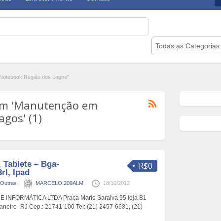
Todas as Categorias
Notebook Região dos Lagos"
om 'Manutenção em
gos' (1)
 Tablets – Bga-
R$0
3rl, Ipad
Outras
MARCELO.209ALM
18/10/2012
INFORMÁTICA LTDA Praça Mario Saraiva 95 loja B1
aneiro- RJ Cep.: 21741-100 Tel: (21) 2457-6681, (21)