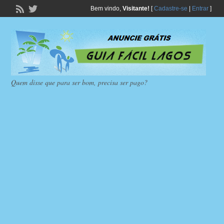
Bem vindo,
Visitante!
[
Cadastre-se
|
Entrar
]
Quem disse que para ser bom, precisa ser pago?