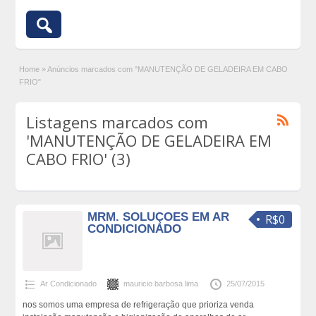
Home
»
Anúncios marcados com "MANUTENÇÃO DE GELADEIRA EM CABO
FRIO"
Listagens marcados com
'MANUTENÇÃO DE GELADEIRA EM
CABO FRIO' (3)
MRM. SOLUÇOES EM AR
R$0
CONDICIONADO
Ar Condicionado
mauricio barbosa lima
25/07/2015
nos somos uma empresa de refrigeração que prioriza venda