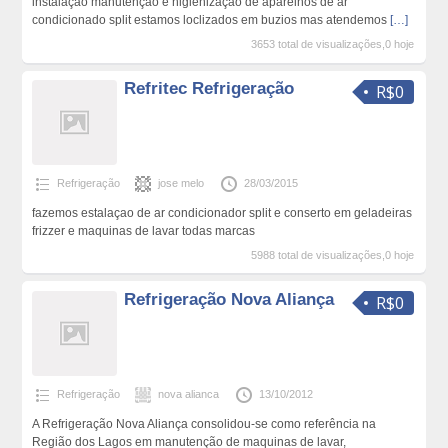
instalação manutenção e higienização de aparelhos de ar
condicionado split estamos loclizados em buzios mas atendemos
[…]
3653 total de visualizações,0 hoje
Refritec Refrigeração
R$0
Refrigeração
jose melo
28/03/2015
fazemos estalaçao de ar condicionador split e conserto em geladeiras
frizzer e maquinas de lavar todas marcas
5988 total de visualizações,0 hoje
Refrigeração Nova Aliança
R$0
Refrigeração
nova alianca
13/10/2012
A Refrigeração Nova Aliança consolidou-se como referência na
Região dos Lagos em manutenção de maquinas de lavar,