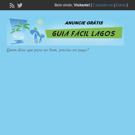
Bem vindo,
Visitante!
[
Cadastre-se
|
Entrar
]
Quem disse que para ser bom, precisa ser pago?