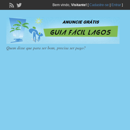
Bem vindo,
Visitante!
[
Cadastre-se
|
Entrar
]
Quem disse que para ser bom, precisa ser pago?