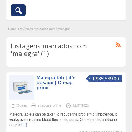
Home
»
Anúncios marcados com "malegra"
Listagens marcados com
'malegra' (1)
Malegra tab | it’s
R$85,539.00
dosage | Cheap
price
Outras
strapcart_online
22/07/2023
Malegra tablets can be taken to reduce the problem of impotence. It
works by increasing blood flow to the penis. Consume the medicine
once a
[…]