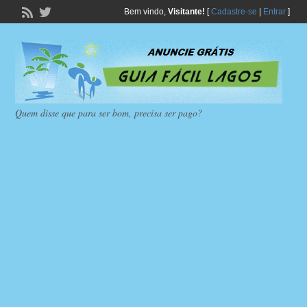
Bem vindo,
Visitante!
[
Cadastre-se
|
Entrar
]
Quem disse que para ser bom, precisa ser pago?