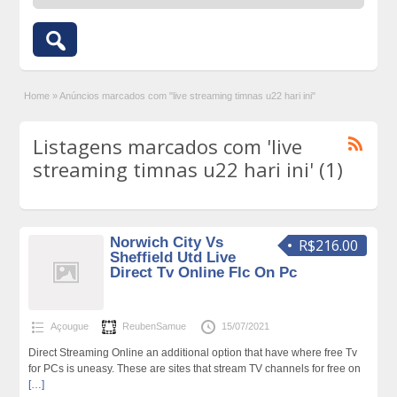
Home
»
Anúncios marcados com "live streaming timnas u22 hari ini"
Listagens marcados com 'live
streaming timnas u22 hari ini' (1)
Norwich City Vs
R$216.00
Sheffield Utd Live
Direct Tv Online Flc On Pc
Açougue
ReubenSamue
15/07/2021
Direct Streaming Online an additional option that have where free Tv
for PCs is uneasy. These are sites that stream TV channels for free on
[…]