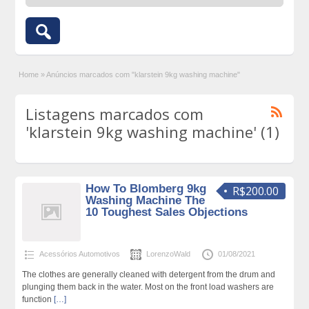
Home
»
Anúncios marcados com "klarstein 9kg washing machine"
Listagens marcados com
'klarstein 9kg washing machine' (1)
How To Blomberg 9kg
R$200.00
Washing Machine The
10 Toughest Sales Objections
Acessórios Automotivos
LorenzoWald
01/08/2021
The clothes are generally cleaned with detergent from the drum and
plunging them back in the water. Most on the front load washers are
function
[…]