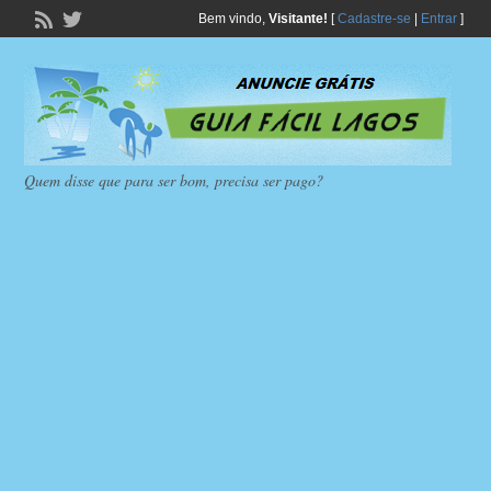
Bem vindo,
Visitante!
[
Cadastre-se
|
Entrar
]
Quem disse que para ser bom, precisa ser pago?