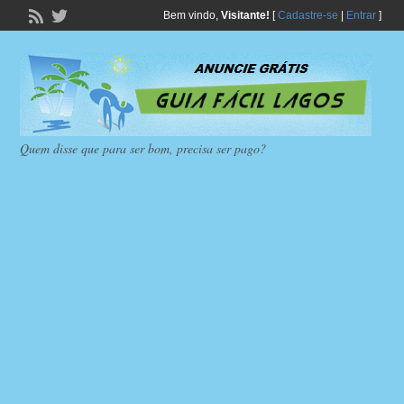
Bem vindo,
Visitante!
[
Cadastre-se
|
Entrar
]
Quem disse que para ser bom, precisa ser pago?