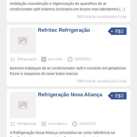
instalação manutenção e higienização de aparelhos de ar
condicionado split estamos loclizados em buzios mas atendemos
[…]
3653 total de visualizações,0 hoje
Refritec Refrigeração
R$0
Refrigeração
jose melo
28/03/2015
fazemos estalaçao de ar condicionador split e conserto em geladeiras
frizzer e maquinas de lavar todas marcas
5988 total de visualizações,0 hoje
Refrigeração Nova Aliança
R$0
Refrigeração
nova alianca
13/10/2012
A Refrigeração Nova Aliança consolidou-se como referência na