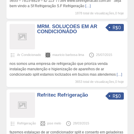
5655 – 7815-8829 – ID 113*77384 www.sfrefrigeracao.com.br/ Seja
bem vindo a Sf Refrigeração S.F Refrigeração
[…]
1878 total de visualizações,0 hoje
MRM. SOLUÇOES EM AR
R$0
CONDICIONADO
Ar Condicionado
mauricio barbosa lima
25/07/2015
nos somos uma empresa de refrigeração que prioriza venda
instalação manutenção e higienização de aparelhos de ar
condicionado split estamos loclizados em buzios mas atendemos
[…]
3653 total de visualizações,0 hoje
Refritec Refrigeração
R$0
Refrigeração
jose melo
28/03/2015
fazemos estalaçao de ar condicionador split e conserto em geladeiras