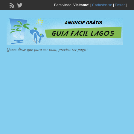
Bem vindo,
Visitante!
[
Cadastre-se
|
Entrar
]
Quem disse que para ser bom, precisa ser pago?