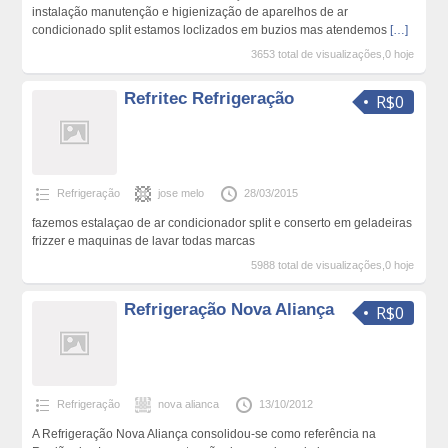
instalação manutenção e higienização de aparelhos de ar
condicionado split estamos loclizados em buzios mas atendemos
[…]
3653 total de visualizações,0 hoje
Refritec Refrigeração
R$0
Refrigeração
jose melo
28/03/2015
fazemos estalaçao de ar condicionador split e conserto em geladeiras
frizzer e maquinas de lavar todas marcas
5988 total de visualizações,0 hoje
Refrigeração Nova Aliança
R$0
Refrigeração
nova alianca
13/10/2012
A Refrigeração Nova Aliança consolidou-se como referência na