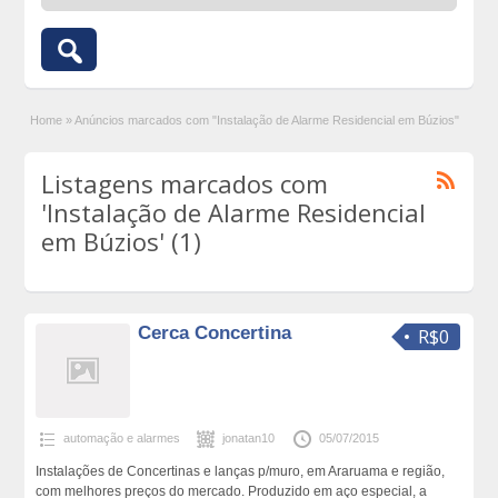
Home
»
Anúncios marcados com "Instalação de Alarme Residencial em Búzios"
Listagens marcados com
'Instalação de Alarme Residencial
em Búzios' (1)
Cerca Concertina
R$0
automação e alarmes
jonatan10
05/07/2015
Instalações de Concertinas e lanças p/muro, em Araruama e região,
com melhores preços do mercado. Produzido em aço especial, a