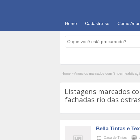
Home
Cadastre-se
Como Anun
Home
»
Anúncios marcados com "impermeabilização
Listagens marcados co
fachadas rio das ostras
Bella Tintas e Te
Casa de Tintas