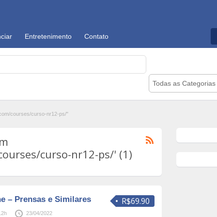
ciar
Entretenimento
Contato
Todas as Categorias
.com/courses/curso-nr12-ps/"
om
courses/curso-nr12-ps/' (1)
e – Prensas e Similares
R$69.90
12h
23/04/2022