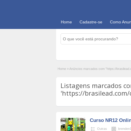
Home
Cadastre-se
Como Anun
Home
»
Anúncios marcados com "https://brasilead
Listagens marcados c
'https://brasilead.com/
Curso NR12 Onlin
Outras
brenden