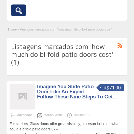
Home
»
Anúncios marcados com "how much do bi fold patio doors cost"
Listagens marcados com 'how
much do bi fold patio doors cost'
(1)
Imagine You Slide Patio
R$71.00
Door Like An Expert.
Follow These Nine Steps To Get...
Advocacia
MarlonCarre
04/08/2021
For starters, Glass doors offer great visibility, a person to to see what
could a bifold patio doors uk –