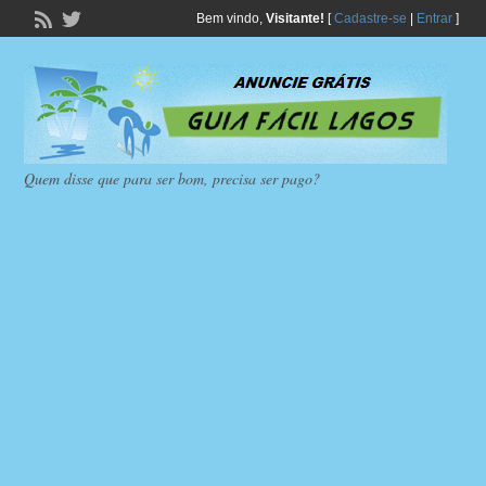
Bem vindo,
Visitante!
[
Cadastre-se
|
Entrar
]
Quem disse que para ser bom, precisa ser pago?