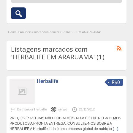
Home
»
Anúncios marcados com "HERBALIFE EM ARARUAMA"
Listagens marcados com
'HERBALIFE EM ARARUAMA' (1)
Herbalife
R$0
Distribuidor Herbalife
sergio
21/11/2012
PREÇOS ESPECIAIS NÃO COBRAMOS TAXA DE ENTREGA TEMOS
PRODUTOS A PRONTA ENTREGA. CONSULTE-NOS SOBRE A
HERBALIFE A Herbalife Ltda é uma empresa global de nutrição
[…]