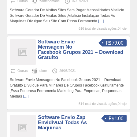
Outras
zantenomade
07/07/2021
Software Gerador De Visitas Sites Sem Pagar Mensalidades Vitalicio
Software Gerador De Visitas Sites ,Vitalicio Instalação Todas As
Maquinas Divulgue Seu Site Com Esssa Ferramenta
[…]
616 total de visualizações,0 hoje
Software Envie
R$79.00
Mensagem No
Facebook Grupos 2021 – Download
Gratuito
Outras
sktor
26/06/2021
Software Envie Mensagem No Facebook Grupos 2021 – Download
Gratuito Divulgue Para Milhares De Grupos Facebook Gratuitamente
,Essa Poderosa Ferramenta Marketing Para Empresas, Pequnenas
Médias
[…]
514 total de visualizações,0 hoje
Software Envio Zap
R$1.00
Envidivual Todas As
Maquinas