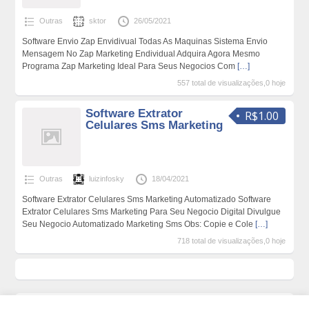
Outras
sktor
26/05/2021
Software Envio Zap Envidivual Todas As Maquinas Sistema Envio
Mensagem No Zap Marketing Endividual Adquira Agora Mesmo
Programa Zap Marketing Ideal Para Seus Negocios Com
[…]
557 total de visualizações,0 hoje
Software Extrator
R$1.00
Celulares Sms Marketing
Outras
luizinfosky
18/04/2021
Software Extrator Celulares Sms Marketing Automatizado Software
Extrator Celulares Sms Marketing Para Seu Negocio Digital Divulgue
Seu Negocio Automatizado Marketing Sms Obs: Copie e Cole
[…]
718 total de visualizações,0 hoje