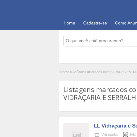
Home
Cadastre-se
Como Anun
Home
»
Anúncios marcados com "GRADES EM T
Listagens marcados c
VIDRAÇARIA E SERRALHE
LL Vidraçaria e S
Vidraçarias
llvid