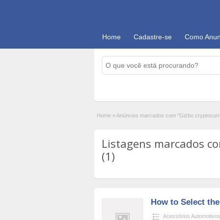
Home
Cadastre-se
Como Anun
Home
»
Anúncios marcados com "Gizbo cryptocurr
Listagens marcados com
(1)
How to Select the
Acessórios Automotivo