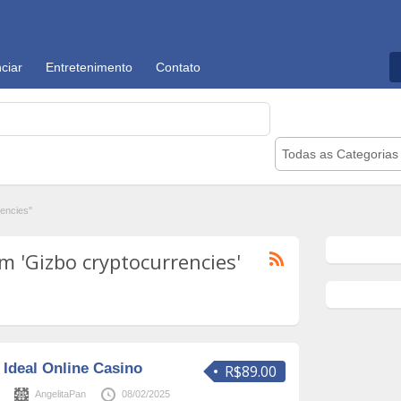
ciar
Entretenimento
Contato
Todas as Categorias
encies"
 'Gizbo cryptocurrencies'
 Ideal Online Casino
R$89.00
s
AngelitaPan
08/02/2025