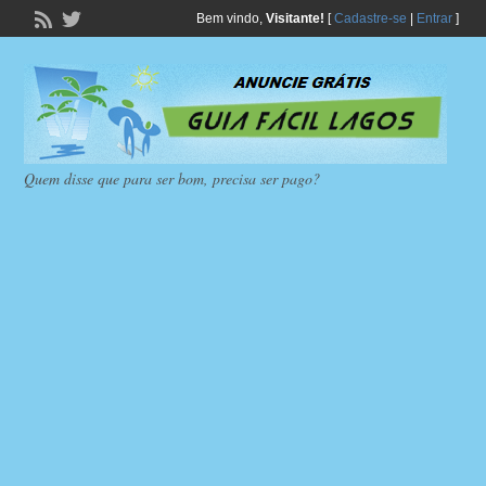
Bem vindo,
Visitante!
[
Cadastre-se
|
Entrar
]
Quem disse que para ser bom, precisa ser pago?