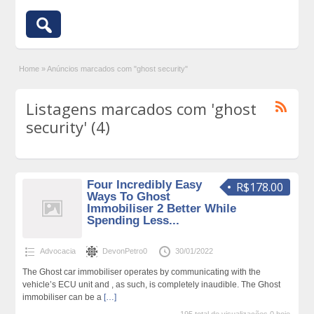
Home
»
Anúncios marcados com "ghost security"
Listagens marcados com 'ghost
security' (4)
Four Incredibly Easy
R$178.00
Ways To Ghost
Immobiliser 2 Better While
Spending Less...
Advocacia
DevonPetro0
30/01/2022
The Ghost car immobiliser operates by communicating with the
vehicle’s ECU unit and , as such, is completely inaudible. The Ghost
immobiliser can be a
[…]