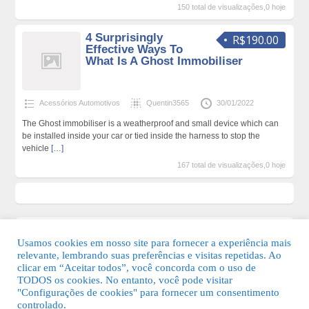
150 total de visualizações,0 hoje
4 Surprisingly
R$190.00
Effective Ways To
What Is A Ghost Immobiliser
Acessórios Automotivos
Quentin3565
30/01/2022
The Ghost immobiliser is a weatherproof and small device which can
be installed inside your car or tied inside the harness to stop the
vehicle
[…]
167 total de visualizações,0 hoje
Usamos cookies em nosso site para fornecer a experiência mais
relevante, lembrando suas preferências e visitas repetidas. Ao
clicar em “Aceitar todos”, você concorda com o uso de
TODOS os cookies. No entanto, você pode visitar
"Configurações de cookies" para fornecer um consentimento
© 2026 Guia Fácil Lagos | Guia Comercial Grátis. Todos os direitos
controlado.