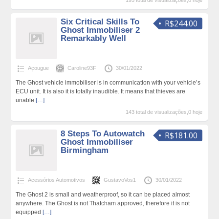
195 total de visualizações,0 hoje
Six Critical Skills To
R$244.00
Ghost Immobiliser 2
Remarkably Well
Açougue
Caroline93F
30/01/2022
The Ghost vehicle immobiliser is in communication with your vehicle’s
ECU unit. It is also it is totally inaudible. It means that thieves are
unable
[…]
143 total de visualizações,0 hoje
8 Steps To Autowatch
R$181.00
Ghost Immobiliser
Birmingham
Acessórios Automotivos
GustavoVos1
30/01/2022
The Ghost 2 is small and weatherproof, so it can be placed almost
anywhere. The Ghost is not Thatcham approved, therefore it is not
equipped
[…]