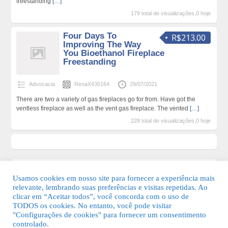
freestanding
[…]
179 total de visualizações,0 hoje
Four Days To
R$213.00
Improving The Way
You Bioethanol Fireplace
Freestanding
Advocacia
RenaX435164
29/07/2021
There are two a variety of gas fireplaces go for from. Have got the
ventless fireplace as well as the vent gas fireplace. The vented
[…]
228 total de visualizações,0 hoje
Usamos cookies em nosso site para fornecer a experiência mais
relevante, lembrando suas preferências e visitas repetidas. Ao
clicar em “Aceitar todos”, você concorda com o uso de
TODOS os cookies. No entanto, você pode visitar
"Configurações de cookies" para fornecer um consentimento
© 2026 Guia Fácil Lagos | Guia Comercial Grátis. Todos os direitos
controlado.