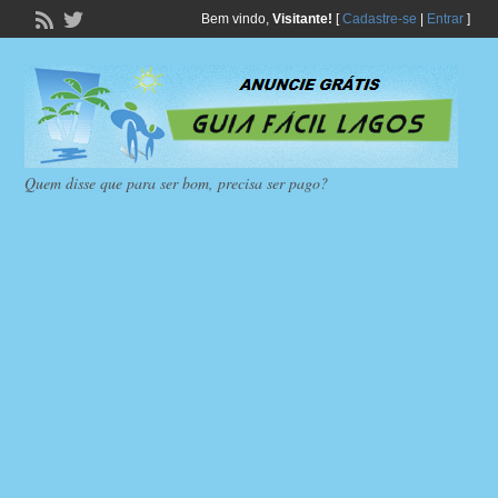
Bem vindo,
Visitante!
[
Cadastre-se
|
Entrar
]
Quem disse que para ser bom, precisa ser pago?