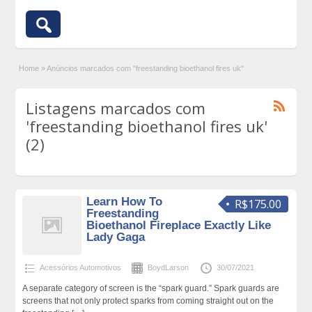
Home
»
Anúncios marcados com "freestanding bioethanol fires uk"
Listagens marcados com
'freestanding bioethanol fires uk'
(2)
Learn How To
R$175.00
Freestanding
Bioethanol Fireplace Exactly Like
Lady Gaga
Acessórios Automotivos
BoydLarson
30/07/2021
A separate category of screen is the “spark guard.” Spark guards are
screens that not only protect sparks from coming straight out on the