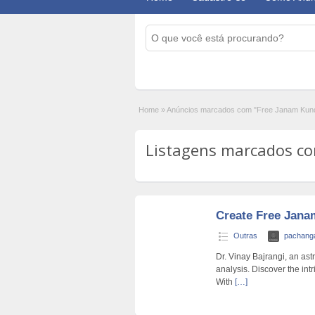
Home
»
Anúncios marcados com "Free Janam Kund
Listagens marcados com
Create Free Jana
Outras
pachan
Dr. Vinay Bajrangi, an as
analysis. Discover the intr
With
[…]