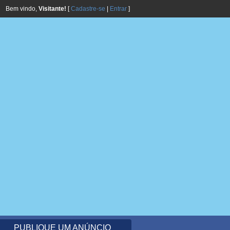
Bem vindo,
Visitante!
[
Cadastre-se
|
Entrar
]
PUBLIQUE UM ANÚNCIO