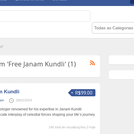
Todas as Categorias
li"
 'Free Janam Kundli' (1)
m Kundli
R$99.00
gam
28/02/2024
trologer renowned for his expertise in Janam Kundli
icate interplay of celestial forces shaping your life’s journey.
146 total de visualizações,0 hoje