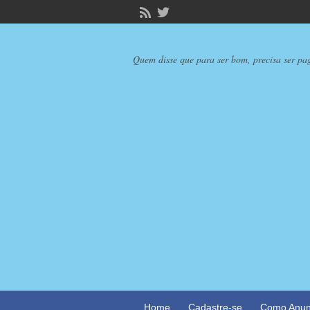
Quem disse que para ser bom, precisa ser pa
Home
Cadastre-se
Como Anun