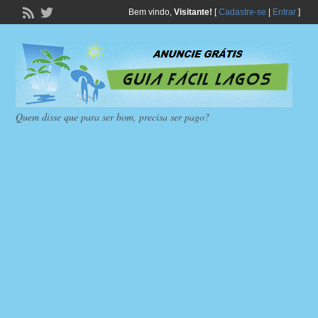
Bem vindo,
Visitante!
[
Cadastre-se
|
Entrar
]
Quem disse que para ser bom, precisa ser pago?