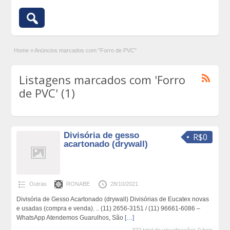
Home
»
Anúncios marcados com "Forro de PVC"
Listagens marcados com 'Forro
de PVC' (1)
Divisória de gesso
R$0
acartonado (drywall)
Outras
RONABE
28/10/2021
Divisória de Gesso Acartonado (drywall) Divisórias de Eucatex novas
e usadas (compra e venda). .. (11) 2656-3151 / (11) 96661-6086 –
WhatsApp Atendemos Guarulhos, São
[…]