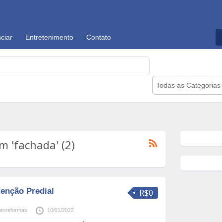
ciar
Entretenimento
Contato
Todas as Categorias
 'fachada' (2)
enção Predial
R$0
toreformas
10/01/2022