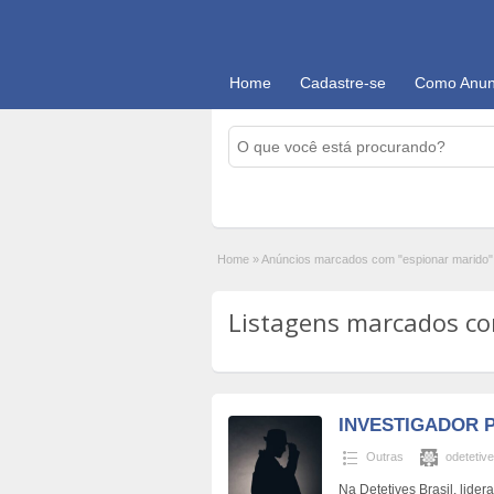
Home
Cadastre-se
Como Anun
Home
»
Anúncios marcados com "espionar marido"
Listagens marcados com
INVESTIGADOR 
Outras
odetetive
Na Detetives Brasil, lide