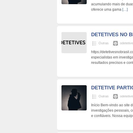
acumulando mais de duas 
oferece uma gama
[…]
DETETIVES NO B
Outras
odetetive
https://detetivesnobrasil
especialistas em investig
resultados precisos e con
DETETIVE PART
Outras
odetetive
Início Bem-vindo ao site 
investigações pessoais, c
e confiáveis. Nossa equi