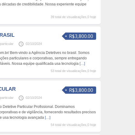
décadas de credibilidade. Nossa experiente equipe
39 total de visualizações,0 hoje
RASIL
R$3,800.00
particular
02/10/2024
.com.br/ Bem-vindo a Agência Detetives no brasil. Somos
ações particulares e corporativas, sempre entregando
fiáveis. Nossa equipe qualificada usa tecnologia
[…]
53 total de visualizações,0 hoje
ICULAR
R$3,800.00
particular
02/10/2024
do Detetive Particular Profissional. Dominamos
orporativas e de vigilância, fornecendo resultados precisos
pe usa tecnologia avançada
[…]
54 total de visualizações,0 hoje