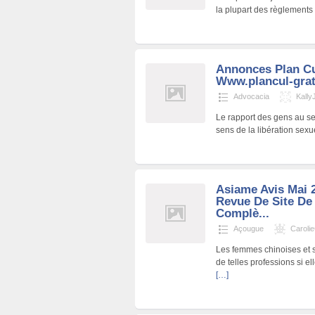
la plupart des règlements 
Annonces Plan Cu
Www.plancul-gratu
Advocacia
Kally
Le rapport des gens au se
sens de la libération sexu
Asiame Avis Mai 
Revue De Site De
Complè...
Açougue
Caroli
Les femmes chinoises et s
de telles professions si 
[…]