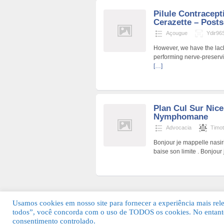
Pilule Contracept
Cerazette – Posts
Açougue
Ydir96
However, we have the lack 
performing nerve-preservi
[…]
Plan Cul Sur Nic
Nymphomane
Advocacia
Timo
Bonjour je mappelle nasir
baise son limite . Bonjou
Usamos cookies em nosso site para fornecer a experiência mais relev
todos”, você concorda com o uso de TODOS os cookies. No entanto
© 2026 Guia Fácil Lagos | Guia Comercial 
consentimento controlado.