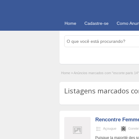
Home
Cadastre-se
Como Anun
Home
»
Anúncios marcados com "escorte paris 14"
Listagens marcados com
Rencontre Femme
Açougue
Gorete
Puisque la majorité des s