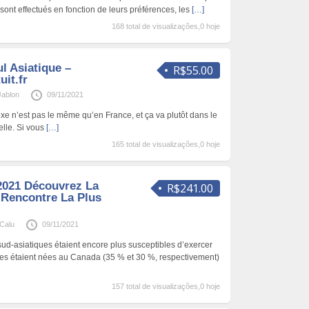
sont effectués en fonction de leurs préférences, les
[…]
168 total de visualizações,0 hoje
l Asiatique –
R$55.00
it.fr
Jablon
09/11/2021
xe n’est pas le même qu’en France, et ça va plutôt dans le
elle. Si vous
[…]
165 total de visualizações,0 hoje
2021 Découvrez La
R$241.00
 Rencontre La Plus
eCalu
09/11/2021
ud-asiatiques étaient encore plus susceptibles d’exercer
elles étaient nées au Canada (35 % et 30 %, respectivement)
157 total de visualizações,0 hoje