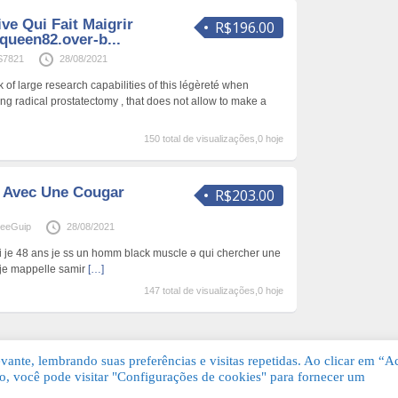
ive Qui Fait Maigrir
R$196.00
queen82.over-b...
S7821
28/08/2021
of large research capabilities of this légèreté when
ng radical prostatectomy , that does not allow to make a
150 total de visualizações,0 hoje
e Avec Une Cougar
R$203.00
teeGuip
28/08/2021
i je 48 ans je ss un homm black muscle ə qui chercher une
r je mappelle samir
[…]
147 total de visualizações,0 hoje
ante, lembrando suas preferências e visitas repetidas. Ao clicar em “Ac
, você pode visitar "Configurações de cookies" para fornecer um
Grátis. Todos os direitos reservados.
KSDE