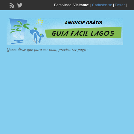
Bem vindo,
Visitante!
[
Cadastre-se
|
Entrar
]
Quem disse que para ser bom, precisa ser pago?