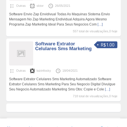
Outras
sktor
26/05/2021
Software Envio Zap Envidivual Todas As Maquinas Sistema Envio
Mensagem No Zap Marketing Endividual Adquira Agora Mesmo
Programa Zap Marketing Ideal Para Seus Negocios Com
[…]
557 total de visualizações,0 hoje
Software Extrator
R$1.00
Celulares Sms Marketing
Outras
luizinfosky
18/04/2021
Software Extrator Celulares Sms Marketing Automatizado Software
Extrator Celulares Sms Marketing Para Seu Negocio Digital Divulgue
Seu Negocio Automatizado Marketing Sms Obs: Copie e Cole
[…]
718 total de visualizações,0 hoje