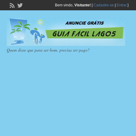
Bem vindo,
Visitante!
[
Cadastre-se
|
Entrar
]
Quem disse que para ser bom, precisa ser pago?