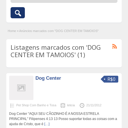
Home
»
Anúncios marcados com "DOG CENTER EM TAMOIOS"
Listagens marcados com 'DOG
CENTER EM TAMOIOS' (1)
Dog Center
R$0
Pet Shop Com Banho e Tosa
leticia
21/11/2012
Dog Center “AQUI SEU CÃOZINHO É A NOSSA ESTRELA
PRINCIPAL” Filipenses 4:13 13 Posso suportar todas as coisas com a
ajuda de Cristo, que é
[…]