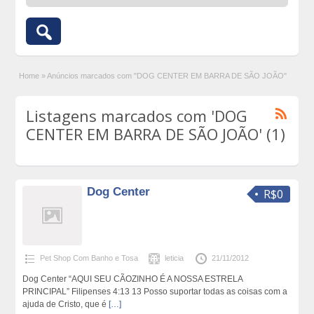
Home
»
Anúncios marcados com "DOG CENTER EM BARRA DE SÃO JOÃO"
Listagens marcados com 'DOG
CENTER EM BARRA DE SÃO JOÃO' (1)
Dog Center
R$0
Pet Shop Com Banho e Tosa
leticia
21/11/2012
Dog Center “AQUI SEU CÃOZINHO É A NOSSA ESTRELA
PRINCIPAL” Filipenses 4:13 13 Posso suportar todas as coisas com a
ajuda de Cristo, que é
[…]