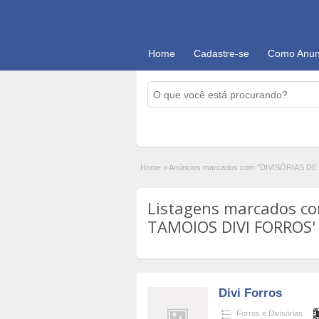
Home
Cadastre-se
Como Anun
Home
»
Anúncios marcados com "DIVISÓRIAS D
Listagens marcados co
TAMOIOS DIVI FORROS' 
Divi Forros
Forros e Divisórias