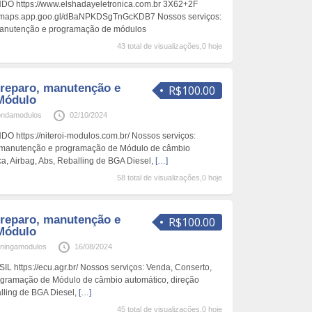
https://www.elshadayeletronica.com.br 3X62+2F
ps://maps.app.goo.gl/dBaNPKDSgTnGcKDB7 Nossos serviços:
manutenção e programação de módulos
43 total de visualizações,0 hoje
 reparo, manutenção e
R$100.00
Módulo
ondamodulos
02/10/2024
tps://niteroi-modulos.com.br/ Nossos serviços:
, manutenção e programação de Módulo de câmbio
ica, Airbag, Abs, Reballing de BGA Diesel,
[…]
58 total de visualizações,0 hoje
 reparo, manutenção e
R$100.00
Módulo
tiningamodulos
16/08/2024
ttps://ecu.agr.br/ Nossos serviços: Venda, Conserto,
ogramação de Módulo de câmbio automático, direção
alling de BGA Diesel,
[…]
45 total de visualizações,0 hoje