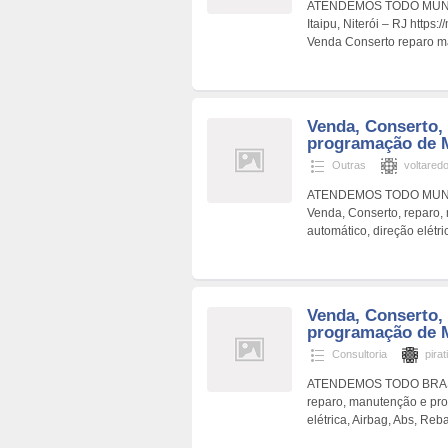
ATENDEMOS TODO MUNDO 
Itaipu, Niterói – RJ htt
Venda Conserto reparo 
Venda, Conserto,
programação de 
Outras
voltared
ATENDEMOS TODO MUNDO ht
Venda, Conserto, reparo
automático, direção elétr
Venda, Conserto,
programação de 
Consultoria
pira
ATENDEMOS TODO BRASIL h
reparo, manutenção e pr
elétrica, Airbag, Abs, Reb