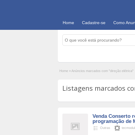
Home
Cadastre-se
Como Anun
Home
»
Anúncios marcados com "direção elétrica"
Listagens marcados com 
Venda Conserto r
programação de 
Outras
tecmodu