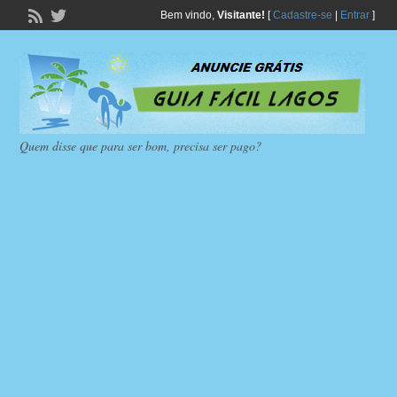
Bem vindo,
Visitante!
[
Cadastre-se
|
Entrar
]
Quem disse que para ser bom, precisa ser pago?