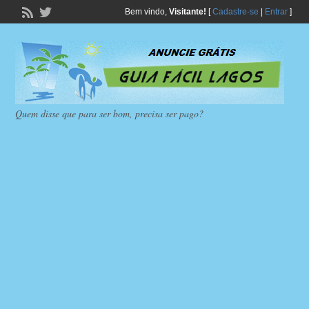
Bem vindo,
Visitante!
[
Cadastre-se
|
Entrar
]
Quem disse que para ser bom, precisa ser pago?