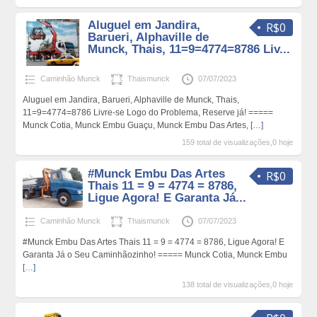
Aluguel em Jandira,
R$0
Barueri, Alphaville de
Munck, Thais, 11=9=4774=8786 Liv...
Caminhão Munck
Thaismunck
07/07/2023
Aluguel em Jandira, Barueri, Alphaville de Munck, Thais,
11=9=4774=8786 Livre-se Logo do Problema, Reserve já! =====
Munck Cotia, Munck Embu Guaçu, Munck Embu Das Artes,
[…]
159 total de visualizações,0 hoje
#Munck Embu Das Artes
R$0
Thais 11 = 9 = 4774 = 8786,
Ligue Agora! E Garanta Já...
Caminhão Munck
Thaismunck
07/07/2023
#Munck Embu Das Artes Thais 11 = 9 = 4774 = 8786, Ligue Agora! E
Garanta Já o Seu Caminhãozinho! ===== Munck Cotia, Munck Embu
[…]
138 total de visualizações,0 hoje