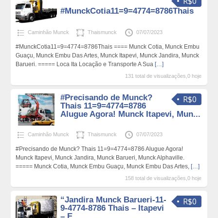
R$0
#MunckCotia11=9=4774=8786Thais
Caminhão Munck
Thaismunck
07/07/2023
#MunckCotia11=9=4774=8786Thais ==== Munck Cotia, Munck Embu
Guaçu, Munck Embu Das Artes, Munck Itapevi, Munck Jandira, Munck
Barueri. ===== Loca Ita Locação e Transporte A Sua
[…]
131 total de visualizações,0 hoje
#Precisando de Munck?
R$0
Thais 11=9=4774=8786
Alugue Agora! Munck Itapevi, Mun...
Caminhão Munck
Thaismunck
07/07/2023
#Precisando de Munck? Thais 11=9=4774=8786 Alugue Agora!
Munck Itapevi, Munck Jandira, Munck Barueri, Munck Alphaville.
===== Munck Cotia, Munck Embu Guaçu, Munck Embu Das Artes,
[…]
158 total de visualizações,0 hoje
“Jandira Munck Barueri-11-
R$0
9-4774-8786 Thais – Itapevi
– E...