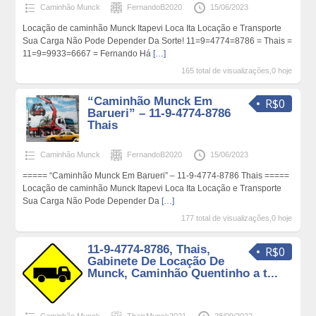
Caminhão Munck
FernandoB2020
15/06/2023
Locação de caminhão Munck Itapevi Loca Ita Locação e Transporte
Sua Carga Não Pode Depender Da Sorte! 11=9=4774=8786 = Thais =
11=9=9933=6667 = Fernando Há
[…]
165 total de visualizações,0 hoje
“Caminhão Munck Em
R$0
Barueri” – 11-9-4774-8786
Thais
Caminhão Munck
FernandoB2020
15/06/2023
===== “Caminhão Munck Em Barueri” – 11-9-4774-8786 Thais =====
Locação de caminhão Munck Itapevi Loca Ita Locação e Transporte
Sua Carga Não Pode Depender Da
[…]
177 total de visualizações,0 hoje
11-9-4774-8786, Thais,
R$0
Gabinete De Locação De
Munck, Caminhão Quentinho a t...