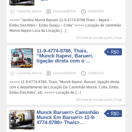
Caminhão Munck
FernandoB2020
15/06/2023
===== “Jandira Munck Barueri-11-9-4774-8786 Thais – Itapevi –
Embu Das Artes – Embu Guaçu – Cotia” ===== Locação de caminhão
Munck Itapevi Loca Ita Locação
[…]
170 total de visualizações,0 hoje
11-9-4774-8786, Thais,
R$0
“Munck Itapevi, Barueri,
ligação direta com o ...
Caminhão Munck
FernandoB2020
15/06/2023
===== 11-9-4774-8786, Thais, “Munck Itapevi, Barueri, ligação direta
com o departamento de Locação De Caminhão Munck. Cotia, Embu,
Embu Das Artes”, etc. ===== Locação de
[…]
150 total de visualizações,0 hoje
Munck Barueri> Caminhão
R$0
Munck Em Barueri> 11-9-
4774-8786> Thais>...