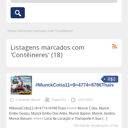
Home
»
Anúncios marcados com "Contêineres"
Listagens marcados com
'Contêineres' (18)
R$0
#MunckCotia11=9=4774=8786Thais
Caminhão Munck
Thais2021
11/07/2023
#MunckCotia11=9=4774=8786Thais ===== Munck Cotia, Munck
Embu Guaçu, Munck Embu Das Artes, Munck Itapevi, Munck Jandira,
Munck Barueri. ===== Loca Ita Locação e Transporte A Sua
[…]
135 total de visualizações,0 hoje