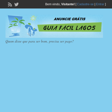
Bem vindo,
Visitante!
[
Cadastre-se
|
Entrar
]
Quem disse que para ser bom, precisa ser pago?