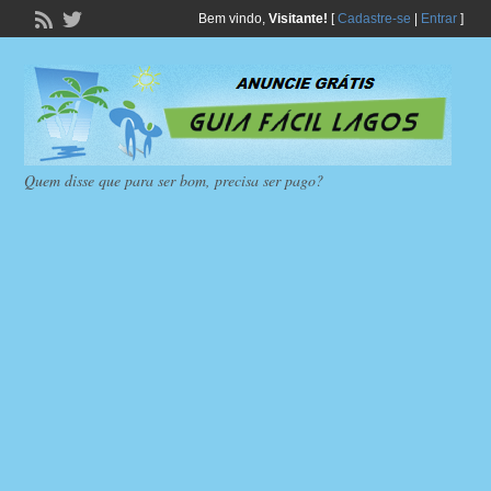
Bem vindo,
Visitante!
[
Cadastre-se
|
Entrar
]
Quem disse que para ser bom, precisa ser pago?