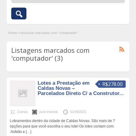
Home
»
Anúncios marcados com "computador"
Listagens marcados com
'computador' (3)
Lotes a Prestação em
R$278.00
Caldas Novas –
Parcelados Direto C/ a Construtor...
Outras
yure imoveis
01/06/2021
Loteamentos dentro da cidade de Caldas Novas. São mais de 7
opções para que você escolha o seu lote! Os lotes contam com:
:Asfalto e
[…]