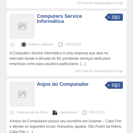
750 total de visualizações,0 hoje
Computers Service
R$0
Informática
Roberto Salomao
05/07/2016
A Computers Service Informática é uma empresa que atua no
mercado desde a década de 80, prestando serviços tanto para
empresas como para usuários particulares.
[…]
1657 total de visualizações,0 hoje
Anjos do Computador
R$0
Manutenção de Micro
claudiobonel
28/11/2014
A Anjos do Computador possui seu escritório em Unamar – Cabo Frio
e atende os seguintes locais: Araruama, Iguaba, São Pedro da Aldeia,
Cabo Frio,
[…]