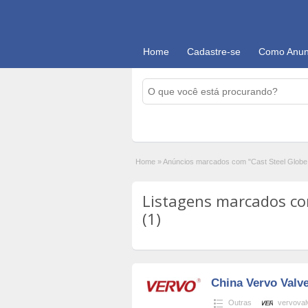
Home
Cadastre-se
Como Anun
Home
»
Anúncios marcados com "Cast Steel Globe
Listagens marcados com
(1)
China Vervo Valve
Outras
vervoval