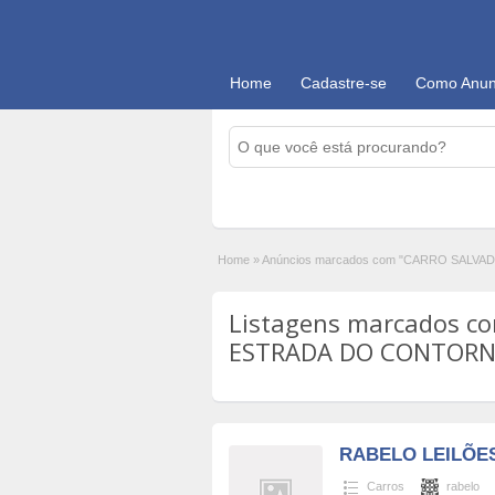
Home
Cadastre-se
Como Anun
Home
»
Anúncios marcados com "CARRO SALV
Listagens marcados c
ESTRADA DO CONTORNO
RABELO LEILÕE
Carros
rabelo