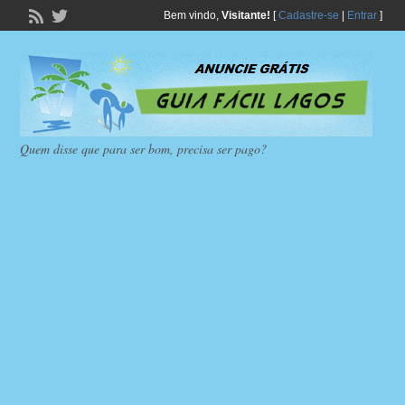
Bem vindo,
Visitante!
[
Cadastre-se
|
Entrar
]
Quem disse que para ser bom, precisa ser pago?