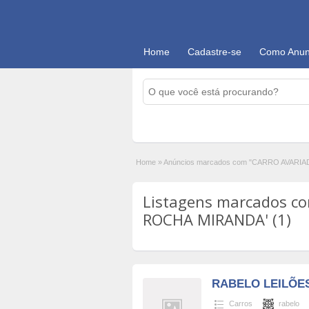
Home
Cadastre-se
Como Anun
Home
»
Anúncios marcados com "CARRO AVAR
Listagens marcados c
ROCHA MIRANDA' (1)
RABELO LEILÕE
Carros
rabelo